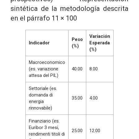
sintética de la metodología descrita
en el párrafo 11
×
100
Variación
Peso
Indicador
Esperada
(%)
(%)
Macroeconomico
(es. variazione
40.00
8.00
attesa del PIL)
Settoriale (es.
domanda di
35.00
4.00
energia
rinnovabile)
Finanziario (es.
Euribor 3 mesi,
25.00
12.00
rendimenti titoli di