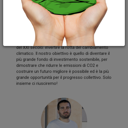
ENERTEAM
Una passione, molte idee e un gruppo di persone
motivate ad affrontare una delle più grandi sfide
del XXI secolo: invertire la rotta del cambiamento
climatico. Il nostro obiettivo è quello di diventare il
più grande fondo di investimento sostenibile, per
dimostrare che ridurre le emissioni di CO2 e
costruire un futuro migliore è possibile ed è la più
grande opportunità per il progresso collettivo. Solo
insieme ci riusciremo!