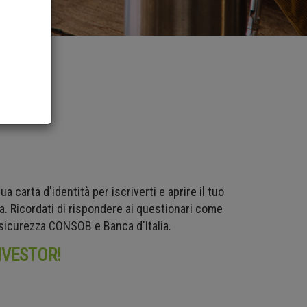
a carta d'identità per iscriverti e aprire il tuo
ma. Ricordati di rispondere ai questionari come
 sicurezza CONSOB e Banca d'Italia.
NVESTOR!