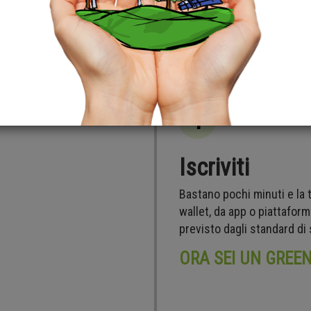
1
Iscriviti
Bastano pochi minuti e la tu
wallet, da app o piattafor
previsto dagli standard di
ORA SEI UN GREE