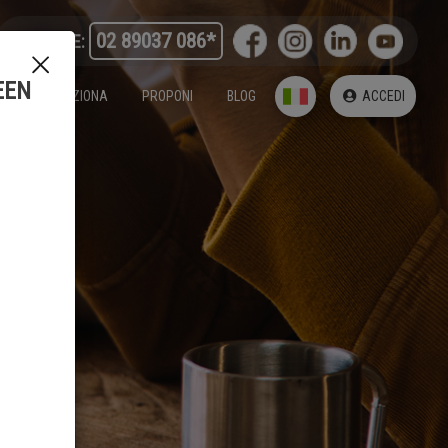
02 89037 086*
ENERLINE:
EEN
COME FUNZIONA
PROPONI
BLOG
ACCEDI