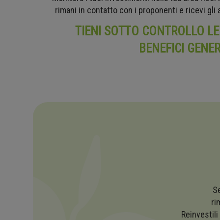
rimani in contatto con i proponenti e ricevi gli
TIENI SOTTO CONTROLLO LE
BENEFICI GENER
Se
ri
Reinvestili