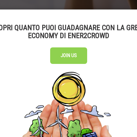
OPRI QUANTO PUOI GUADAGNARE CON LA GR
INVESTI
PERCHÉ INVESTIRE
ECONOMY DI ENER2CROWD
JOIN US
Come funziona