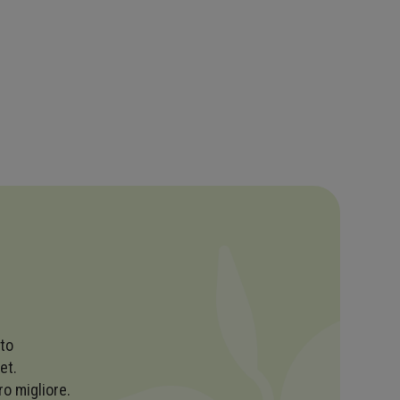
tto
et.
ro migliore.