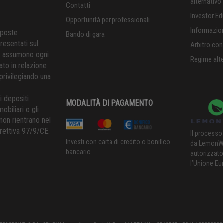
alternativo
Contatti
Investor Ed
Opportunità per professionali
Informazioni
oposte
Bando di gara
resentati sul
Arbitro con
si assumono ogni
Regime alt
ato in relazione
 privilegiando una
i depositi
MODALITÀ DI PAGAMENTO
obiliari o gli
non rientrano nel
irettiva 97/9/CE.
Il processo
Investi con carta di credito o bonifico
da LemonWa
bancario
autorizzato
l’Unione Eu