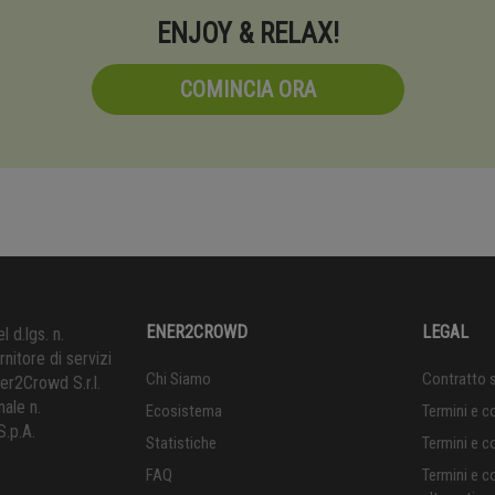
ENJOY & RELAX!
COMINCIA ORA
ENER2CROWD
LEGAL
l d.lgs. n.
itore di servizi
Chi Siamo
Contratto 
r2Crowd S.r.l.
nale n.
Ecosistema
Termini e 
S.p.A.
Statistiche
Termini e 
FAQ
Termini e c