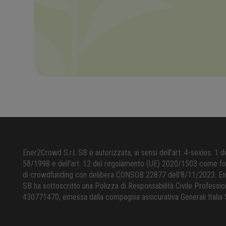
Ener2Crowd S.r.l. SB è autorizzata, ai sensi dell'art. 4-sexies. 1 de
58/1998 e dell'art. 12 del regolamento (UE) 2020/1503 come forn
di crowdfunding con delibera CONSOB 22877 dell'8/11/2023. Ene
SB ha sottoscritto una Polizza di Responsabilità Civile Professio
430771470, emessa dalla compagnia assicurativa Generali Italia 