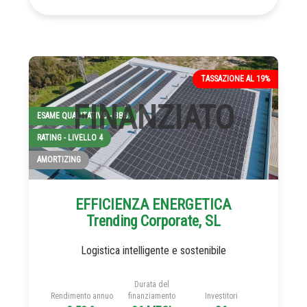
TASSAZIONE AL 19%
ESAME QUALITATIVO - BBB
RATING - LIVELLO 4
AMORTIZING
EFFICIENZA ENERGETICA
Trending Corporate, SL
Logistica intelligente e sostenibile
Durata del
Rendimento annuo
finanziamento
Investitori