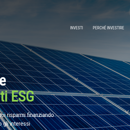
INVESTI
PERCHÉ INVESTIRE
te
ati ESG
tuoi risparmi finanziando
gli interessi