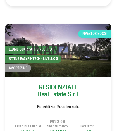
INVESTOR BOOST
ESAME QUALITATIVO - BB (ESG)
RATING EASYFINTECH - LIVELLO 5
AMORTIZING
RESIDENZIALE
Heal Estate S.r.l.
Bioedilizia Residenziale
Durata del
Tasso base fino al
finanziamento
Investitori