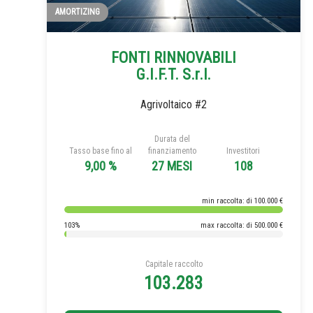
AMORTIZING
FONTI RINNOVABILI
G.I.F.T. S.r.l.
Agrivoltaico #2
Durata del
Tasso base fino al
finanziamento
Investitori
9,00 %
27 MESI
108
min raccolta: di 100.000 €
103%
max raccolta: di 500.000 €
Capitale raccolto
103.283